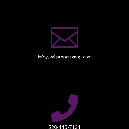

info@vailpropertymgt.com

520-445-7134